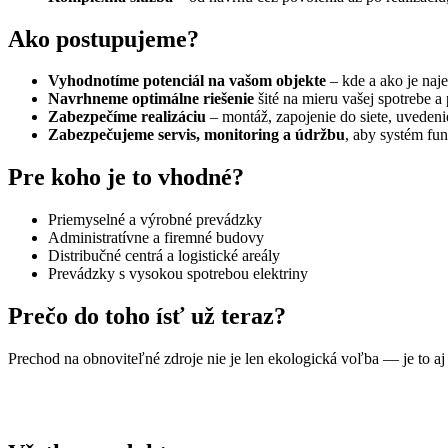
Ako postupujeme?
Vyhodnotíme potenciál na vašom objekte
– kde a ako je naje
Navrhneme optimálne riešenie
šité na mieru vašej spotrebe a
Zabezpečíme realizáciu
– montáž, zapojenie do siete, uvedeni
Zabezpečujeme servis, monitoring a údržbu
, aby systém fu
Pre koho je to vhodné?
Priemyselné a výrobné prevádzky
Administratívne a firemné budovy
Distribučné centrá a logistické areály
Prevádzky s vysokou spotrebou elektriny
Prečo do toho ísť už teraz?
Prechod na obnoviteľné zdroje nie je len ekologická voľba — je to a