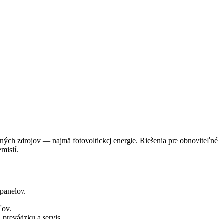
ých zdrojov — najmä fotovoltickej energie. Riešenia pre obnoviteľné 
misií.
panelov.
ľov.
 prevádzku a servis.