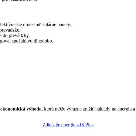
fektívnejšie umiestniť solárne panely.
 prevádzke.
e do prevádzky.
ngoval spoľahlivo dlhodobo.
j
ekonomická výhoda
, ktorá môže výrazne znížiť náklady na energiu a z
Zdieľajte energiu s IS Plus