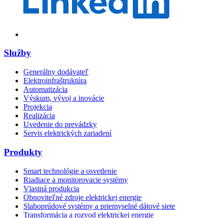
Služby
Generálny dodávateľ
Elektroinfraštruktúra
Automatizácia
Výskum, vývoj a inovácie
Projekcia
Realizácia
Uvedenie do prevádzky
Servis elektrických zariadení
Produkty
Smart technológie a osvetlenie
Riadiace a monitorovacie systémy
Vlastná produkcia
Obnoviteľné zdroje elektrickej energie
Slaboprúdové systémy a priemyselné dátové siete
Transformácia a rozvod elektrickej energie