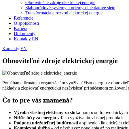
Obnoviteľné zdroje elektrickej energie
Slaboprúdové systémy a priemyselné dátové siete
Transformácia a rozvod elektrickej energie
Referencie
O spoločnosti
Kariéra
Dokumenty
Kontakty
EN
Kontakty
EN
Obnoviteľné zdroje elektrickej energie
Pomáhame firmám a organizáciám využívať čistú energiu z obnoviteľn
náklady a zlepšovať energetickú nezávislosť pri súčasnom znižovaní e
Čo to pre vás znamená?
Výroba vlastnej elektriny zo slnka
pomocou fotovoltaických 
Nižšie účty za energiu
vďaka využívaniu vlastnej produkcie.
Podpora udržateľnej budúcnosti
a splnenie klimatických cie
Komplexná služba
– od návrhu cez povolenia až po realizáciu,