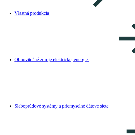
Vlastná produkcia
Obnoviteľné zdroje elektrickej energie
Slaboprúdové systémy a priemyselné dátové siete