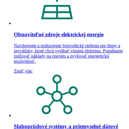
Obnoviteľné zdroje elektrickej energie
Navrhujeme a realizujeme fotovoltické riešenia pre firmy a
prevádzky, ktoré chcú vyrábať vlastnú elektrinu. Pomáhame
znižovať náklady na energiu a zvyšovať energetickú
nezávislosť.
Zistiť viac
Slaboprúdové systémy a priemyselné dátové