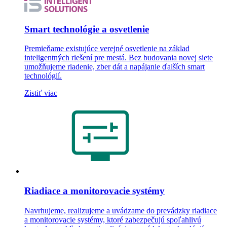
Smart technológie a osvetlenie
Premieňame existujúce verejné osvetlenie na základ
inteligentných riešení pre mestá. Bez budovania novej siete
umožňujeme riadenie, zber dát a napájanie ďalších smart
technológií.
Zistiť viac
Riadiace a monitorovacie systémy
Navrhujeme, realizujeme a uvádzame do prevádzky riadiace
a monitorovacie systémy, ktoré zabezpečujú spoľahlivú