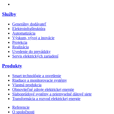
Služby
Generálny dodávateľ
Elektroinfraštruktúra
Automatizácia
Výskum, vývoj a inovácie
Projekcia
Realizácia
Uvedenie do prevádzky
Servis elektrických zariadení
Produkty
Smart technológie a osvetlenie
Riadiace a monitorovacie systémy
Vlastná produkcia
Obnoviteľné zdroje elektrickej energie
Slaboprúdové systémy a priemyselné dátové siete
Transformácia a rozvod elektrickej energie
Referencie
O spoločnosti