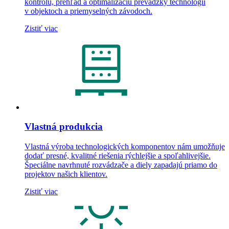
kontrolu, prehľad a optimalizáciu prevádzky technológií
v objektoch a priemyselných závodoch.
Zistiť viac
Vlastná produkcia
Vlastná výroba technologických komponentov nám umožňuje
dodať presné, kvalitné riešenia rýchlejšie a spoľahlivejšie.
Špeciálne navrhnuté rozvádzače a diely zapadajú priamo do
projektov našich klientov.
Zistiť viac