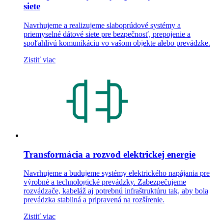
siete
Navrhujeme a realizujeme slaboprúdové systémy a
priemyselné dátové siete pre bezpečnosť, prepojenie a
spoľahlivú komunikáciu vo vašom objekte alebo prevádzke.
Zistiť viac
Transformácia a rozvod elektrickej energie
Navrhujeme a budujeme systémy elektrického napájania pre
výrobné a technologické prevádzky. Zabezpečujeme
rozvádzače, kabeláž aj potrebnú infraštruktúru tak, aby bola
prevádzka stabilná a pripravená na rozšírenie.
Zistiť viac